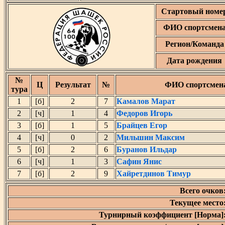
Стартовый номе
ФИО спортсмен
Регион/Команда
Дата рождения
№
Ц
Результат
№
ФИО спортсмен
тура
1
[б]
2
7
Камалов Марат
2
[ч]
1
4
Федоров Игорь
3
[б]
1
5
Брайцев Егор
4
[ч]
0
2
Мильшин Максим
5
[б]
2
6
Буранов Ильдар
6
[ч]
1
3
Сафин Янис
7
[б]
2
9
Хайретдинов Тимур
Всего очков
Текущее место
Турнирный коэффициент [Норма]