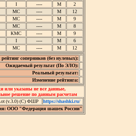
I
----
М
2
МС
----
М
12
МС
----
М
9
МС
----
М
8
КМС
----
М
9
I
----
М
6
МС
----
М
12
 рейтинг соперников (без нулевых):
Ожидаемый результат (По ЭЛО):
Реальный результат:
Изменение рейтинга:
 или указаны не все данные,
льное решение по данным расчетам
t (v.3.0) (C) ФШР
https://shashki.ru/
ия: ООО "Федерация шашек России"