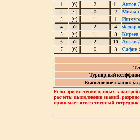
1
[б]
2
11
Аитов 
2
[ч]
0
2
Мильш
3
[ч]
1
1
Ишмура
4
[б]
2
4
Федоро
5
[ч]
1
8
Киреев
6
[б]
2
10
Аитов 
7
[б]
0
3
Сафин 
Те
Турнирный коэффицие
Выполнение звания/разря
Если при внесении данных в настрой
расчеты выполнения званий, разрядо
принимает ответственный сотрудник