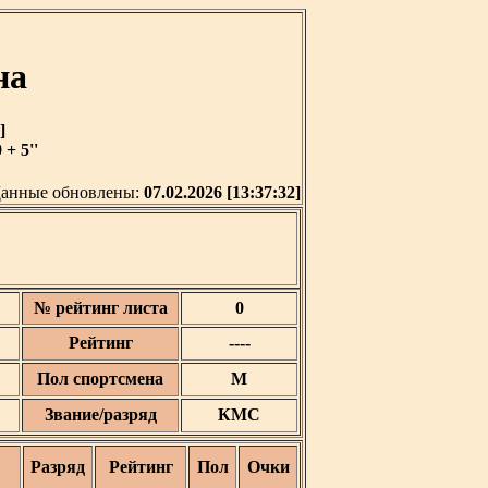
на
]
+ 5''
анные обновлены:
07.02.2026 [13:37:32]
№ рейтинг листа
0
Рейтинг
----
Пол спортсмена
М
Звание/разряд
КМС
Разряд
Рейтинг
Пол
Очки