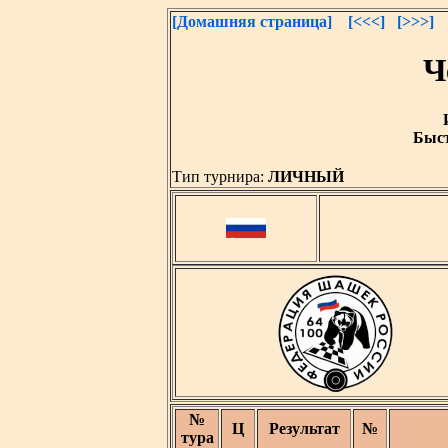
[Домашняя страница]
[<<<]
[>>>]
Ч
Быст
Тип турнира:
ЛИЧНЫЙ
№
Ц
Результат
№
тура