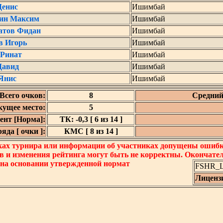
Денис
Ишимбай
ин Максим
Ишимбай
тов Фидан
Ишимбай
в Игорь
Ишимбай
 Ринат
Ишимбай
Давид
Ишимбай
Янис
Ишимбай
Всего очков:
8
Средний
кущее место:
5
нт [Норма]:
ТК: -0,3 [ 6 из 14 ]
да [ очки ]:
КМС [ 8 из 14 ]
ках турнира или информации об участниках допущены ошибки
в и изменения рейтинга могут быть не корректны. Окончате
 на основании утвержденной нормат
FSHR_Lo
Лиценз