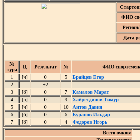
Стартов
ФИО сп
Регион
Дата р
№
Ц
Результат
№
ФИО спортсмен
тура
1
[ч]
0
5
Брайцев Егор
2
+2
3
[б]
0
7
Камалов Марат
4
[ч]
0
9
Хайретдинов Тимур
5
[ч]
0
10
Аитов Давид
6
[б]
0
6
Буранов Ильдар
7
[б]
0
4
Федоров Игорь
Всего очков: