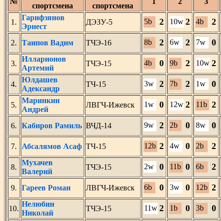
№
1
2
3
спортсмена
спортсмена
Гарифзянов
2
2
2
5b
10w
4b
1.
ДЭЗУ-5
Эрнест
2
2
0
8b
6w
7w
2.
Таипов Вадим
ТЧЭ-16
Илларионов
0
2
2
4b
9b
10w
3.
ТЧЭ-15
Артемий
Юлдашев
2
2
0
3w
7b
1w
4.
ТЧ-15
Адександр
Маринкин
0
2
2
1w
12w
11b
5.
ЛВГЧ-Ижевск
Андрей
2
0
0
9w
2b
8w
6.
Кабиров Рамиль
ВЧД-14
2
0
2
12b
4w
2b
7.
Абсалямов Асаф
ТЧ-15
Мухачев
0
0
2
2w
11b
6b
8.
ТЧЭ-15
Валерий
0
0
2
6b
3w
12b
9.
Гареев Роман
ЛВГЧ-Ижевск
Нелюбин
2
0
0
11w
1b
3b
10.
ТЧЭ-15
Николай