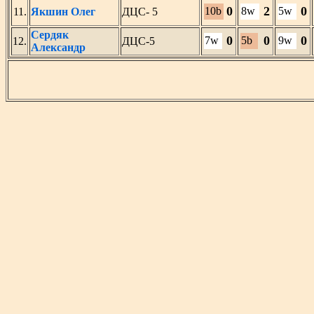
0
2
0
10b
8w
5w
11.
Якшин Олег
ДЦС- 5
Сердяк
0
0
0
7w
5b
9w
12.
ДЦС-5
Александр