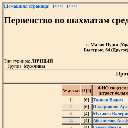
[Домашняя страница]
[<<<]
[>>>]
Первенство по шахматам сре
с. Малая Пурга [Удму
Быстрые, 64 (Другое)
Тип турнира:
ЛИЧНЫЙ
Группа:
Мужчины
Прот
ФИО спортсм
№ доски
О [б]
(играет белы
1.
[6]
Таипов Вадим
2.
[6]
Илларионов Ар
3.
[4]
Мухачев Валери
4.
[4]
Абсалямов Асаф
5.
[4]
Гареев Роман