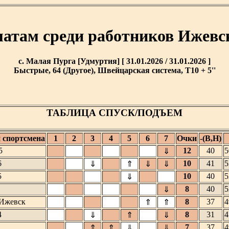
матам среди работников Ижевс
с. Малая Пурга [Удмуртия] [ 31.01.2026 / 31.01.2026 ]
Быстрые, 64 (Другое), Швейцарская система, T10 + 5''
ТАБЛИЦА СПУСК/ПОДЪЕМ
 спортсмена
1
2
3
4
5
6
7
Очки
-(В,Н)
5
12
40
5
⇓
6
10
41
5
⇓
⇑
⇓
⇓
5
10
40
5
⇓
8
40
5
⇓
Ижевск
8
37
4
⇑
⇑
4
8
31
4
⇓
⇑
⇓
7
37
4
⇑
⇑
⇓
⇓