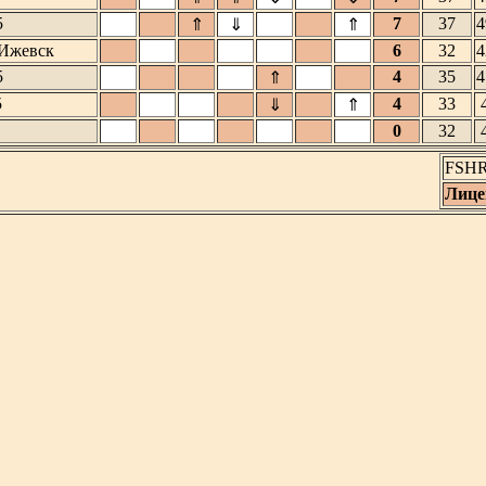
5
7
37
4
⇑
⇓
⇑
Ижевск
6
32
4
5
4
35
4
⇑
5
4
33
⇓
⇑
0
32
FSHR_
Лице