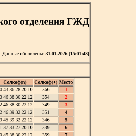
кого отделения ГЖД
Данные обновлены:
31.01.2026 [15:01:48]
Солкоф(n)
Солкоф(+)
Место
0 43 36 28 20 10
366
1
3 46 38 30 22 12
354
2
2 46 38 30 22 12
349
3
2 46 39 32 22 12
351
4
9 45 39 32 22 12
346
5
1 37 33 27 20 10
339
6
9 45 38 30 22 12
359
7