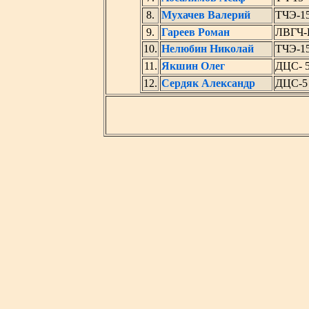
8.
Мухачев Валерий
ТЧЭ-1
9.
Гареев Роман
ЛВГЧ-
10.
Нелюбин Николай
ТЧЭ-1
11.
Якшин Олег
ДЦС- 
12.
Сердяк Александр
ДЦС-5