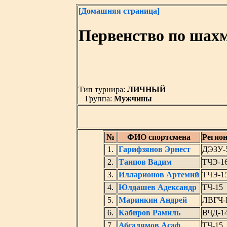
[Домашняя страница]
Первенство по шах
Тип турнира:
ЛИЧНЫЙ
Группа:
Мужчины
№
ФИО спортсмена
Регион
1.
Гарифзянов Эрнест
ДЭЗУ-
2.
Таипов Вадим
ТЧЭ-1
3.
Илларионов Артемий
ТЧЭ-1
4.
Юлдашев Адександр
ТЧ-15
5.
Маринкин Андрей
ЛВГЧ-
6.
Кабиров Рамиль
ВЧД-1
7.
Абсалямов Асаф
ТЧ-15