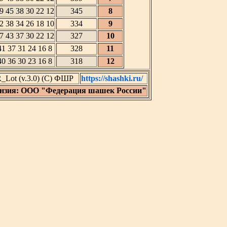
9 45 38 30 22 12
345
8
2 38 34 26 18 10
334
9
7 43 37 30 22 12
327
10
41 37 31 24 16 8
328
11
40 36 30 23 16 8
318
12
Lot (v.3.0) (C) ФШР
https://shashki.ru/
нзия: ООО "Федерация шашек России"