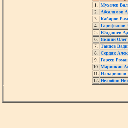
1.
Мухачев Вал
2.
Абсалямов А
3.
Кабиров Рам
4.
Гарифзянов 
5.
Юлдашев Ад
6.
Якшин Олег
7.
Таипов Вад
8.
Сердяк Алек
9.
Гареев Рома
10.
Маринкин А
11.
Илларионов
12.
Нелюбин Ни