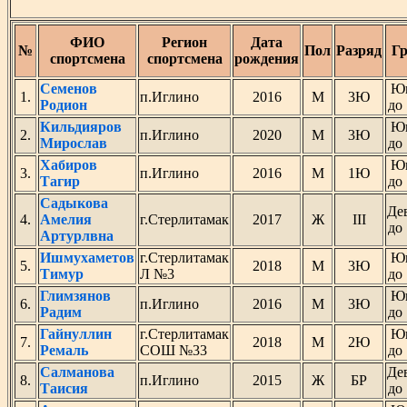
ФИО
Регион
Дата
№
Пол
Разряд
Г
спортсмена
спортсмена
рождения
Семенов
Ю
1.
п.Иглино
2016
М
3Ю
Родион
до 
Кильдияров
Ю
2.
п.Иглино
2020
М
3Ю
Мирослав
до 
Хабиров
Ю
3.
п.Иглино
2016
М
1Ю
Тагир
до 
Садыкова
Де
4.
Амелия
г.Стерлитамак
2017
Ж
III
до 
Артурлвна
Ишмухаметов
г.Стерлитамак
Ю
5.
2018
М
3Ю
Тимур
Л №3
до 
Глимзянов
Ю
6.
п.Иглино
2016
М
3Ю
Радим
до 
Гайнуллин
г.Стерлитамак
Ю
7.
2018
М
2Ю
Ремаль
СОШ №33
до 
Салманова
Де
8.
п.Иглино
2015
Ж
БР
Таисия
до 