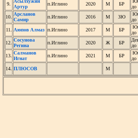
Асылхужин
Ю
9.
п.Иглино
2020
М
БР
Артур
до 
Арсланов
Ю
10.
п.Иглино
2016
М
3Ю
Самир
до 
Ю
11.
Аюпов Алмаз
п.Иглино
2017
М
БР
до 
Сосунова
Де
12.
п.Иглино
2020
Ж
БР
Регина
до 
Салманов
Ю
13.
п.Иглино
2021
М
БР
Игнат
до 
14.
ПЛЮСОВ
М