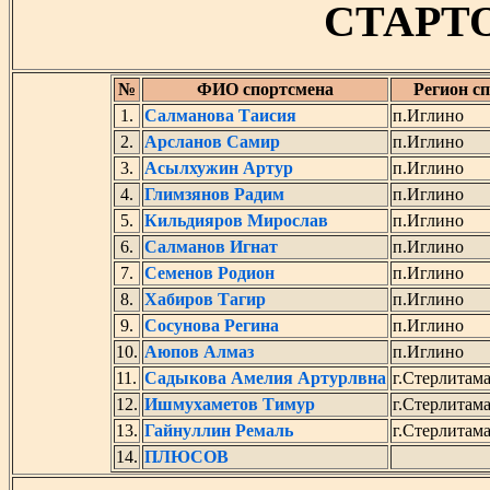
СТАРТ
№
ФИО спортсмена
Регион с
1.
Салманова Таисия
п.Иглино
2.
Арсланов Самир
п.Иглино
3.
Асылхужин Артур
п.Иглино
4.
Глимзянов Радим
п.Иглино
5.
Кильдияров Мирослав
п.Иглино
6.
Салманов Игнат
п.Иглино
7.
Семенов Родион
п.Иглино
8.
Хабиров Тагир
п.Иглино
9.
Сосунова Регина
п.Иглино
10.
Аюпов Алмаз
п.Иглино
11.
Садыкова Амелия Артурлвна
г.Стерлитам
12.
Ишмухаметов Тимур
г.Стерлитам
13.
Гайнуллин Ремаль
г.Стерлита
14.
ПЛЮСОВ