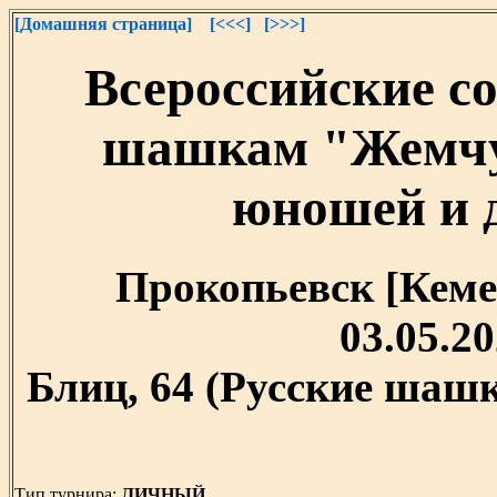
[Домашняя страница]
[<<<]
[>>>]
Всероссийские с
шашкам "Жемчу
юношей и д
Прокопьевск [Кемер
03.05.20
Блиц, 64 (Русские шашк
Тип турнира:
ЛИЧНЫЙ