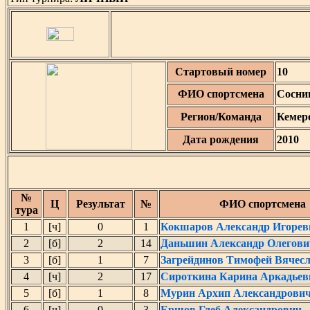
Стартовый номер
10
ФИО спортсмена
Сосни
Регион/Команда
Кемеро
Дата рождения
2010
№
Ц
Результат
№
ФИО спортсмена
тура
1
[ч]
0
1
Кокшаров Александр Игорев
2
[б]
2
14
Даньшин Александр Олегови
3
[б]
1
7
Загрейдинов Тимофей Вячес
4
[ч]
2
17
Сироткина Карина Аркадьев
5
[б]
1
8
Мурин Архип Александрови
6
[ч]
0
3
Ершов Глеб Александрович