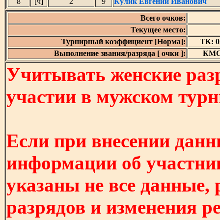
8
[ч]
2
9
Кулик Евгений Иванович
Всего очков:
Текущее место:
Турнирный коэффициент [Норма]:
ТК: 0,
Выполнение звания/разряда [ очки ]:
КМС 
Учитывать женские разр
участии в мужском турнир
Если при внесении данн
информации об участни
указаны не все данные,
разрядов и изменения р