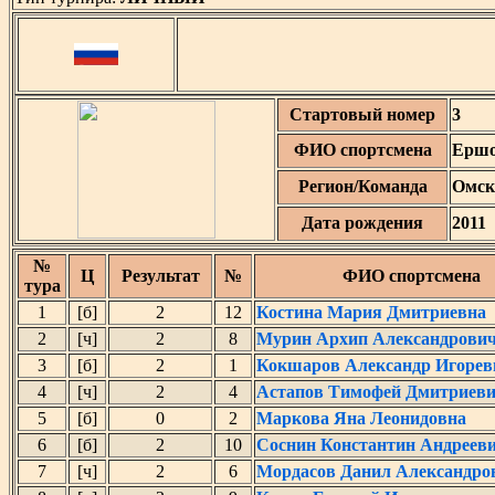
Стартовый номер
3
ФИО спортсмена
Ершо
Регион/Команда
Омск
Дата рождения
2011
№
Ц
Результат
№
ФИО спортсмена
тура
1
[б]
2
12
Костина Мария Дмитриевна
2
[ч]
2
8
Мурин Архип Александрови
3
[б]
2
1
Кокшаров Александр Игорев
4
[ч]
2
4
Астапов Тимофей Дмитриев
5
[б]
0
2
Маркова Яна Леонидовна
6
[б]
2
10
Соснин Константин Андреев
7
[ч]
2
6
Мордасов Данил Александро