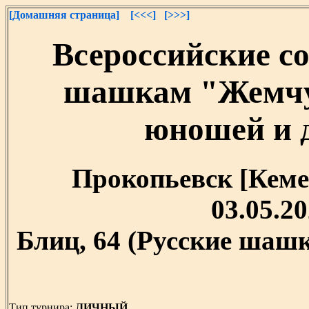
[Домашняя страница]
[<<<]
[>>>]
Всероссийские с
шашкам "Жемчу
юношей и д
Прокопьевск [Кемер
03.05.20
Блиц, 64 (Русские шашк
Тип турнира:
ЛИЧНЫЙ