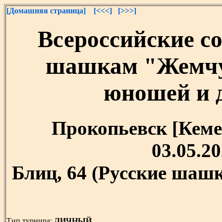
[Домашняя страница]
[<<<]
[>>>]
Всероссийские с
шашкам "Жемчу
юношей и д
Прокопьевск [Кемер
03.05.20
Блиц, 64 (Русские шашк
Тип турнира:
ЛИЧНЫЙ