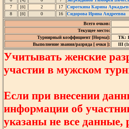
7
[б]
2
17
Сироткина Карина Аркадьев
8
[б]
0
16
Сидорова Ирина Андреевна
Всего очков:
Текущее место:
Турнирный коэффициент [Норма]:
ТК: 1
Выполнение звания/разряда [ очки ]:
III (1
Учитывать женские разр
участии в мужском турнир
Если при внесении данн
информации об участни
указаны не все данные,