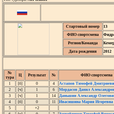
Стартовый номер
13
ФИО спортсмена
Фидр
Регион/Команда
Кемер
Дата рождения
2012
№
Ц
Результат
№
ФИО спортсмена
тура
1
[б]
0
4
Астапов Тимофей Дмитриев
2
[ч]
1
6
Мордасов Данил Александро
3
[ч]
1
14
Даньшин Александр Олегови
4
[б]
0
11
Ивасишина Мария Игоревна
5
+2
6
[ч]
0
7
Загрейдинов Тимофей Вячес