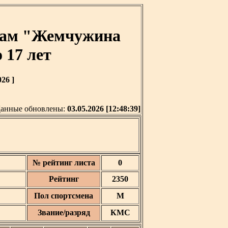
шкам "Жемчужина
 17 лет
26 ]
анные обновлены:
03.05.2026 [12:48:39]
№ рейтинг листа
0
Рейтинг
2350
Пол спортсмена
М
Звание/разряд
КМС