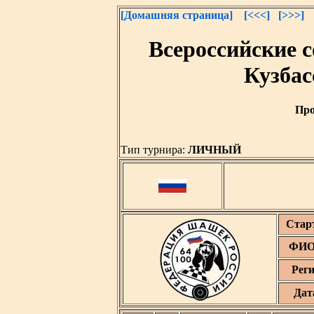
[Домашняя страница]
[<<<]
[>>>]
Всероссийские 
Кузбас
Про
Тип турнира:
ЛИЧНЫЙ
Стар
ФИО 
Рег
Дат