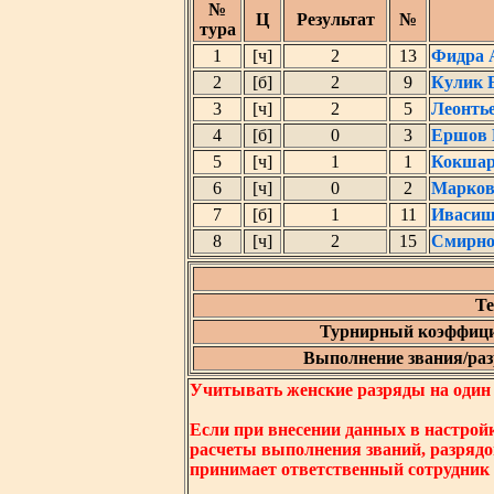
№
Ц
Результат
№
тура
1
[ч]
2
13
Фидра 
2
[б]
2
9
Кулик 
3
[ч]
2
5
Леонть
4
[б]
0
3
Ершов 
5
[ч]
1
1
Кокшар
6
[ч]
0
2
Марков
7
[б]
1
11
Ивасиш
8
[ч]
2
15
Смирно
Те
Турнирный коэффици
Выполнение звания/разр
Учитывать женские разряды на один ни
Если при внесении данных в настрой
расчеты выполнения званий, разрядо
принимает ответственный сотрудник