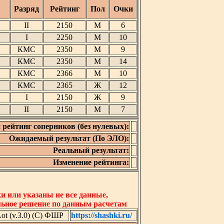
Разряд
Рейтинг
Пол
Очки
II
2150
М
6
I
2250
М
10
КМС
2350
М
9
КМС
2350
М
14
КМС
2366
М
10
КМС
2365
Ж
12
I
2150
Ж
9
II
2150
М
7
 рейтинг соперников (без нулевых):
Ожидаемый результат (По ЭЛО):
Реальный результат:
Изменение рейтинга:
 или указаны не все данные,
льное решение по данным расчетам
t (v.3.0) (C) ФШР
https://shashki.ru/