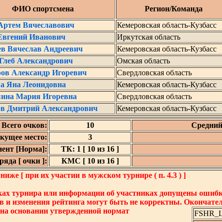
ФИО спортсмена
Регион/Команда
Артем Вячеславович
Кемеровская область-Кузбасс
Евгений Иванович
Иркутская область
ев Вячеслав Андреевич
Кемеровская область-Кузбасс
Глеб Александрович
Омская область
ов Александр Игоревич
Свердловская область
а Яна Леонидовна
Кемеровская область-Кузбасс
ина Мария Игоревна
Свердловская область
в Дмитрий Александрович
Кемеровская область-Кузбасс
Всего очков:
10
Средний
кущее место:
3
ент [Норма]:
ТК: 1 [ 10 из 16 ]
яда [ очки ]:
КМС [ 10 из 16 ]
же [ при их участии в мужском турнире ( п. 4.3 ) ]
ках турнира или информации об участниках допущены ошибки
в и изменения рейтинга могут быть не корректны. Окончате
 на основании утвержденной нормат
FSHR_Lo