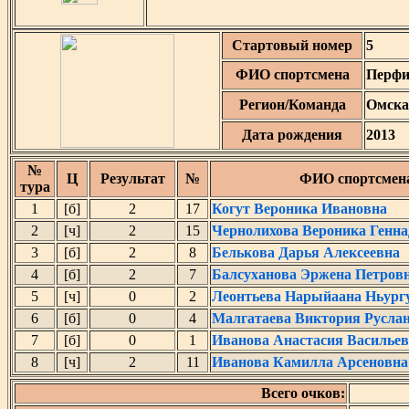
Стартовый номер
5
ФИО спортсмена
Перфи
Регион/Команда
Омска
Дата рождения
2013
№
Ц
Результат
№
ФИО спортсмен
тура
1
[б]
2
17
Когут Вероника Ивановна
2
[ч]
2
15
Чернолихова Вероника Генна
3
[б]
2
8
Белькова Дарья Алексеевна
4
[б]
2
7
Балсуханова Эржена Петров
5
[ч]
0
2
Леонтьева Нарыйаана Ньург
6
[б]
0
4
Малгатаева Виктория Русла
7
[б]
0
1
Иванова Анастасия Василье
8
[ч]
2
11
Иванова Камилла Арсеновна
Всего очков: