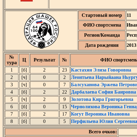
Стартовый номер
11
ФИО спортсмена
Ива
Регион/Команда
Респ
Дата рождения
2013
№
Ц
Результат
№
ФИО спортсмен
тура
1
[б]
2
23
Кастахян Элиза Говоровна
2
[ч]
0
2
Леонтьева Нарыйаана Ньург
3
[ч]
0
7
Балсуханова Эржена Петров
4
[б]
2
22
Дарбалаева София Баировна
5
[ч]
2
9
Золотова Кира Григорьевна
6
[б]
0
15
Чернолихова Вероника Генна
7
[б]
2
17
Когут Вероника Ивановна
8
[б]
0
5
Перфильева Юлия Сергеевн
Всего очков: