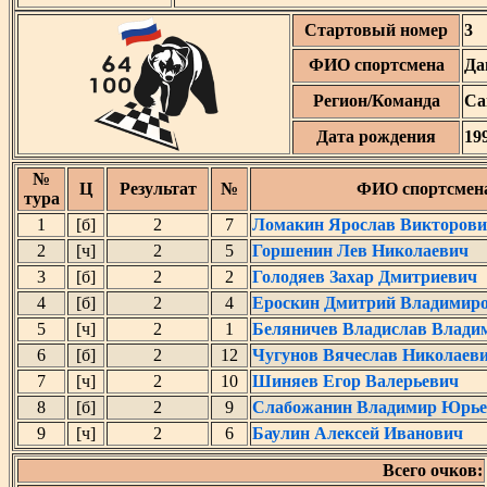
Стартовый номер
3
ФИО спортсмена
Да
Регион/Команда
Са
Дата рождения
19
№
Ц
Результат
№
ФИО спортсмен
тура
1
[б]
2
7
Ломакин Ярослав Викторов
2
[ч]
2
5
Горшенин Лев Николаевич
3
[б]
2
2
Голодяев Захар Дмитриевич
4
[б]
2
4
Ероскин Дмитрий Владимир
5
[ч]
2
1
Беляничев Владислав Влади
6
[б]
2
12
Чугунов Вячеслав Николаев
7
[ч]
2
10
Шиняев Егор Валерьевич
8
[б]
2
9
Слабожанин Владимир Юрье
9
[ч]
2
6
Баулин Алексей Иванович
Всего очков: