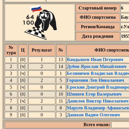
Стартовый номер
6
ФИО спортсмена
Бау
Регион/Команда
г.У
Дата рождения
195
№
Ц
Результат
№
ФИО спортсмен
тура
1
[б]
1
13
Вандышев Иван Петрович
2
[ч]
2
14
Дубов Ярослав Михайлович
3
[ч]
0
1
Беляничев Владислав Влади
4
[б]
2
5
Горшенин Лев Николаевич
5
[ч]
0
4
Ероскин Дмитрий Владимир
6
[б]
0
10
Шиняев Егор Валерьевич
7
[ч]
2
11
Данилов Виктор Николаевич
8
[б]
1
8
Маруев Владимир Афанасье
9
[б]
0
3
Дашков Вадим Олегович
Всего очков: