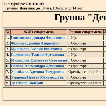
Тип турнира:
ЛИЧНЫЙ
Группы:
Девушки до 14 лет, Юноши до 14 лет
Группа "Де
№
ФИО спортсмена
Регион спортсмена
Д
1.
Глимзянова Динара Финатовна
г Уфа
2.
Фролова Дарина Андреевна
г Оренбург
3.
Мулюкова Азалия Ринатовна
г Оренбург
4.
Салманова Таисия Артемовна
г Уфа
5.
Мажирина Елизавета Сергеевна
г Оренбург
6.
Попова Александра Денисовна
г Оренбург
7.
Уразбаева Аделина Тимуровна
Оренбургский район
8.
Умарова Иветта Мухамедовна
г Оренбург
9.
Трясцина Валерия
Оренбургский район