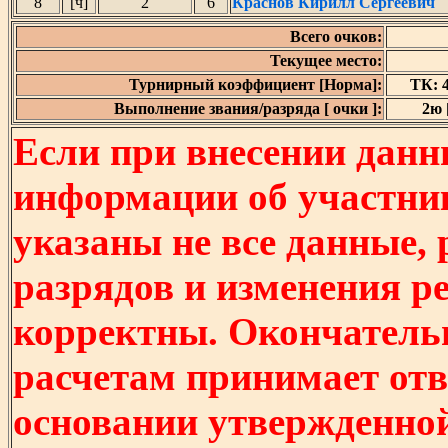
8
[ч]
2
6
Краснов Кирилл Сергеевич
Всего очков:
Текущее место:
Турнирный коэффициент [Норма]:
ТК: 4
Выполнение звания/разряда [ очки ]:
2ю [
Если при внесении данн
информации об участни
указаны не все данные,
разрядов и изменения р
корректны. Окончатель
расчетам принимает отв
основании утвержденно