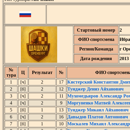
Стартовый номер
2
ФИО спортсмена
Ибра
Регион/Команда
г Ор
Дата рождения
2013
№
Ц
Результат
№
ФИО спортсмен
тура
1
[ч]
2
17
Кистерский Константин Дми
2
[б]
2
12
Тунджер Дениз Айханович
3
[ч]
2
11
Мухомедьяров Александр Ро
4
[ч]
2
9
Моргуненко Матвей Алексее
5
[б]
1
13
Тунджер Микаил Айханович
6
[ч]
2
16
Давыдов Платон Антонович
7
[б]
1
10
Москалев Михаил Александ