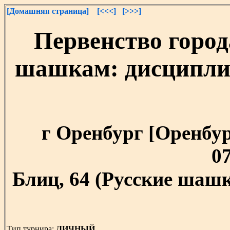
[Домашняя страница]
[<<<]
[>>>]
Первенство город
шашкам: дисциплин
г Оренбург [Оренбург
07
Блиц, 64 (Русские шашк
Тип турнира:
ЛИЧНЫЙ