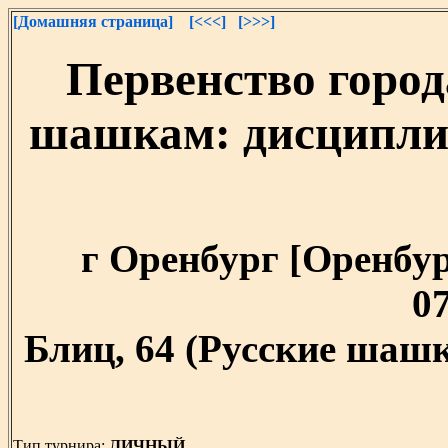
[Домашняя страница]
[<<<]
[>>>]
Первенство город
шашкам: дисциплин
г Оренбург [Оренбург
07
Блиц, 64 (Русские шашк
Тип турнира:
ЛИЧНЫЙ