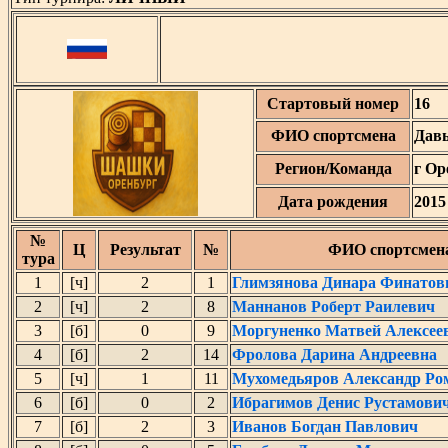
Стартовый номер
16
ФИО спортсмена
Дав
Регион/Команда
г Ор
Дата рождения
2015
№
Ц
Результат
№
ФИО спортсмен
тура
1
[ч]
2
1
Глимзянова Динара Финатов
2
[ч]
2
8
Маннанов Роберт Раилевич
3
[б]
0
9
Моргуненко Матвей Алексее
4
[б]
2
14
Фролова Дарина Андреевна
5
[ч]
1
11
Мухомедьяров Александр Ро
6
[б]
0
2
Ибрагимов Денис Рустамови
7
[б]
2
3
Иванов Богдан Павлович