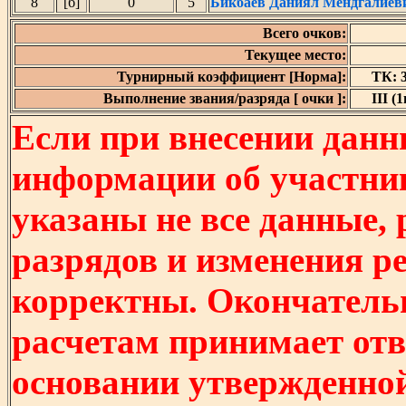
8
[б]
0
5
Бикбаев Даниял Мендгалиев
Всего очков:
Текущее место:
Турнирный коэффициент [Норма]:
ТК: 3
Выполнение звания/разряда [ очки ]:
III (1
Если при внесении данн
информации об участни
указаны не все данные,
разрядов и изменения р
корректны. Окончатель
расчетам принимает отв
основании утвержденно