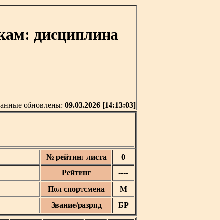
кам: дисциплина
анные обновлены:
09.03.2026 [14:13:03]
№ рейтинг листа
0
Рейтинг
----
Пол спортсмена
М
Звание/разряд
БР