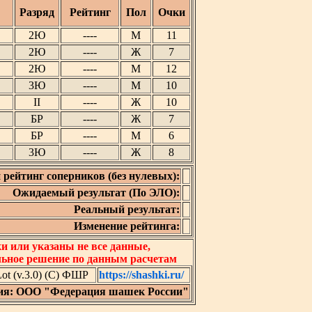
Разряд
Рейтинг
Пол
Очки
2Ю
----
М
11
2Ю
----
Ж
7
2Ю
----
М
12
3Ю
----
М
10
II
----
Ж
10
БР
----
Ж
7
БР
----
М
6
3Ю
----
Ж
8
 рейтинг соперников (без нулевых):
Ожидаемый результат (По ЭЛО):
Реальный результат:
Изменение рейтинга:
 или указаны не все данные,
льное решение по данным расчетам
t (v.3.0) (C) ФШР
https://shashki.ru/
ия: ООО "Федерация шашек России"