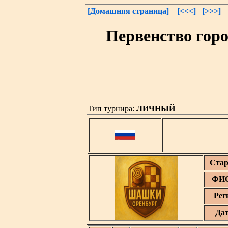
[Домашняя страница]
[<<<]
[>>>]
Первенство гор
Тип турнира:
ЛИЧНЫЙ
Стар
ФИО
Рег
Да