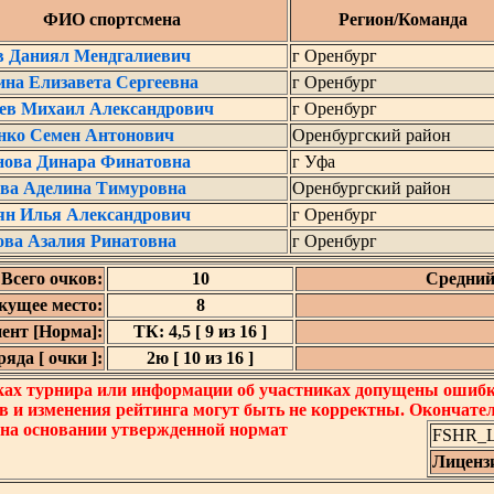
ФИО спортсмена
Регион/Команда
в Даниял Мендгалиевич
г Оренбург
на Елизавета Сергеевна
г Оренбург
ев Михаил Александрович
г Оренбург
нко Семен Антонович
Оренбургский район
нова Динара Финатовна
г Уфа
ева Аделина Тимуровна
Оренбургский район
ян Илья Александрович
г Оренбург
ва Азалия Ринатовна
г Оренбург
Всего очков:
10
Средний
кущее место:
8
ент [Норма]:
ТК: 4,5 [ 9 из 16 ]
яда [ очки ]:
2ю [ 10 из 16 ]
ках турнира или информации об участниках допущены ошибки
в и изменения рейтинга могут быть не корректны. Окончате
 на основании утвержденной нормат
FSHR_Lo
Лиценз