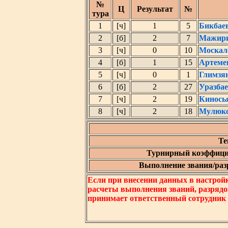
№
Ц
Результат
№
тура
1
[ч]
1
5
Бикбае
2
[б]
2
7
Мажири
3
[ч]
0
10
Москал
4
[б]
1
15
Артеме
5
[ч]
0
1
Глимзя
6
[б]
2
27
Уразба
7
[ч]
2
19
Кинось
8
[ч]
2
18
Мулюко
Те
Турнирный коэффици
Выполнение звания/разр
Если при внесении данных в настрой
расчеты выполнения званий, разрядо
принимает ответственный сотрудник