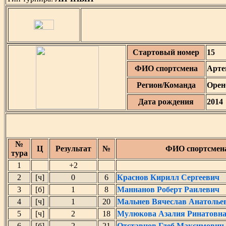
Стартовый номер
15
ФИО спортсмена
Арте
Регион/Команда
Орен
Дата рождения
2014
№
Ц
Результат
№
ФИО спортсмен
тура
1
+2
2
[ч]
0
6
Краснов Кирилл Сергеевич
3
[б]
1
8
Маннанов Роберт Раилевич
4
[ч]
1
20
Мальнев Вячеслав Анатолье
5
[ч]
2
18
Мулюкова Азалия Ринатовн
6
[б]
2
21
Отставнов Глеб Максимович