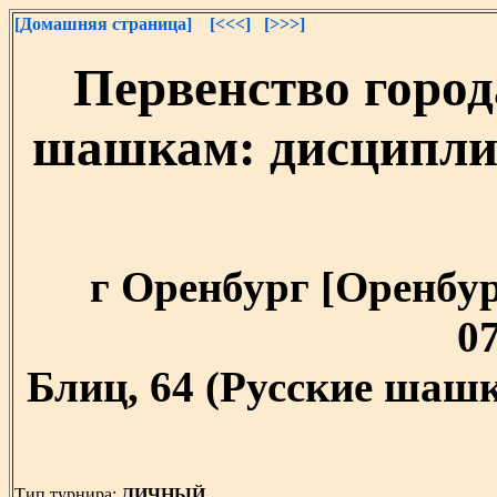
[Домашняя страница]
[<<<]
[>>>]
Первенство город
шашкам: дисциплин
г Оренбург [Оренбург
07
Блиц, 64 (Русские шашк
Тип турнира:
ЛИЧНЫЙ