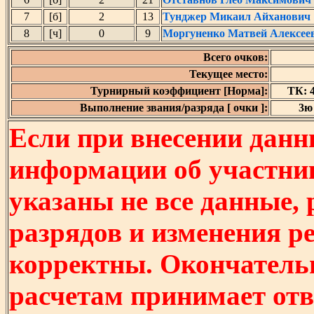
7
[б]
2
13
Тунджер Микаил Айханович
8
[ч]
0
9
Моргуненко Матвей Алексее
Всего очков:
Текущее место:
Турнирный коэффициент [Норма]:
ТК: 4
Выполнение звания/разряда [ очки ]:
3ю 
Если при внесении данн
информации об участни
указаны не все данные,
разрядов и изменения р
корректны. Окончатель
расчетам принимает отв