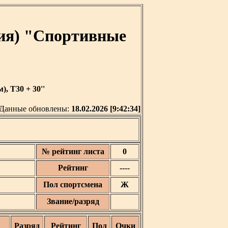
ия) "Спортивные
, T30 + 30''
Данные обновлены:
18.02.2026 [9:42:34]
№ рейтинг листа
0
Рейтинг
----
Пол спортсмена
Ж
Звание/разряд
Разряд
Рейтинг
Пол
Очки