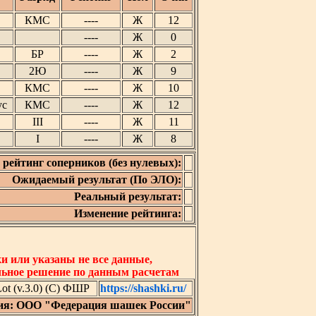
КМС
----
Ж
12
----
Ж
0
БР
----
Ж
2
2Ю
----
Ж
9
КМС
----
Ж
10
ус
КМС
----
Ж
12
III
----
Ж
11
I
----
Ж
8
рейтинг соперников (без нулевых):
Ожидаемый результат (По ЭЛО):
Реальный результат:
Изменение рейтинга:
 или указаны не все данные,
льное решение по данным расчетам
t (v.3.0) (C) ФШР
https://shashki.ru/
ия: ООО "Федерация шашек России"