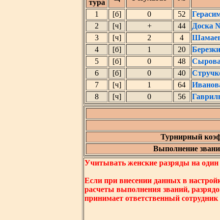
тура
1
[б]
0
52
Гераси
2
[ч]
+
44
Доска 
3
[ч]
2
4
Шамаев
4
[б]
1
20
Березк
5
[б]
0
48
Сырова
6
[б]
0
40
Стручк
7
[ч]
1
64
Иванов
8
[ч]
0
56
Гаврил
Турнирный коэф
Выполнение звания
Учитывать женские разряды на один ни
Если при внесении данных в настрой
расчеты выполнения званий, разрядо
принимает ответственный сотрудник