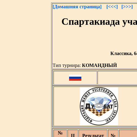
[Домашняя страница]
[<<<]
[>>>]
Спартакиада уч
Классика, 6
Тип турнира:
КОМАНДНЫЙ
№
Ц
Результат
№