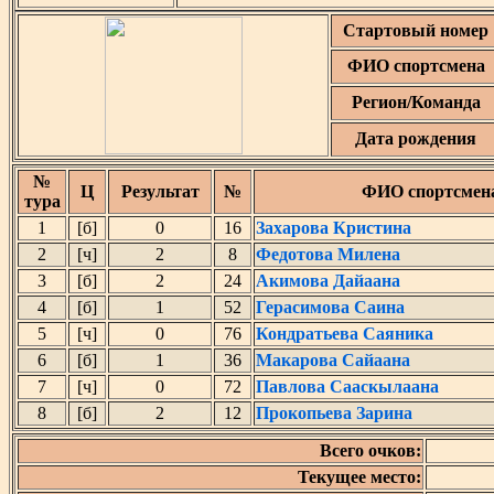
Стартовый номер
ФИО спортсмена
Регион/Команда
Дата рождения
№
Ц
Результат
№
ФИО спортсмен
тура
1
[б]
0
16
Захарова Кристина
2
[ч]
2
8
Федотова Милена
3
[б]
2
24
Акимова Дайаана
4
[б]
1
52
Герасимова Саина
5
[ч]
0
76
Кондратьева Саяника
6
[б]
1
36
Макарова Сайаана
7
[ч]
0
72
Павлова Сааскылаана
8
[б]
2
12
Прокопьева Зарина
Всего очков:
Текущее место: