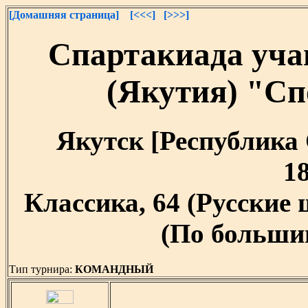
[Домашняя страница]
[<<<]
[>>>]
Спартакиада уча
(Якутия) "С
Якутск [Республика С
18
Классика, 64 (Русские
(По большим
Тип турнира:
КОМАНДНЫЙ