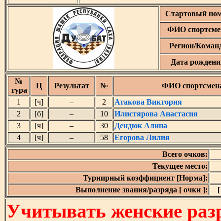
Стартовый но
ФИО спортсме
Регион/Коман
Дата рождени
№
Ц
Результат
№
ФИО спортсмен
тура
1
[ч]
–
2
Атакова Виктория
2
[б]
–
10
Илистярова Анастасия
3
[ч]
–
30
Дендюк Алина
4
[ч]
–
58
Егорова Лилия
Всего очков:
Текущее место:
Турнирный коэффициент [Норма]:
Выполнение звания/разряда [ очки ]:
[
Учитывать женские разр