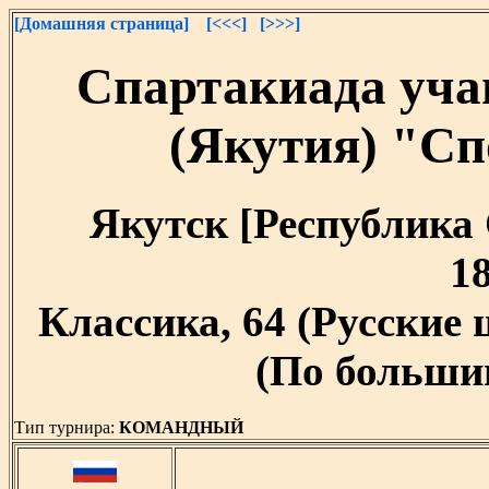
[Домашняя страница]
[<<<]
[>>>]
Спартакиада уча
(Якутия) "С
Якутск [Республика С
18
Классика, 64 (Русские
(По большим
Тип турнира:
КОМАНДНЫЙ