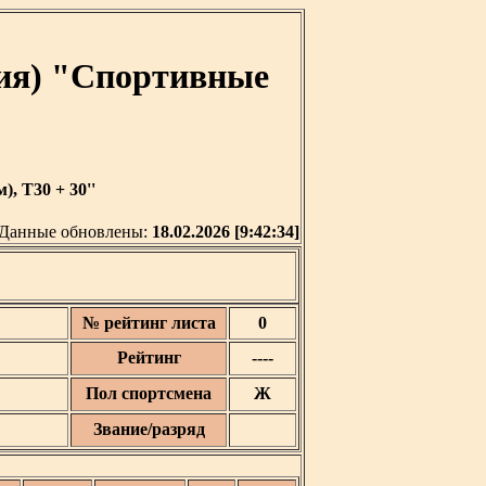
ия) "Спортивные
, T30 + 30''
Данные обновлены:
18.02.2026 [9:42:34]
№ рейтинг листа
0
Рейтинг
----
Пол спортсмена
Ж
Звание/разряд