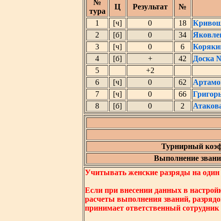
№
Ц
Результат
№
тура
1
[ч]
0
18
Кривош
2
[б]
0
34
Яковле
3
[ч]
0
6
Коряки
4
[б]
+
42
Доска 
5
+2
6
[ч]
0
62
Артамо
7
[ч]
0
66
Григор
8
[б]
0
2
Атаков
Турнирный коэф
Выполнение звания
Учитывать женские разряды на один ни
Если при внесении данных в настрой
расчеты выполнения званий, разрядо
принимает ответственный сотрудник