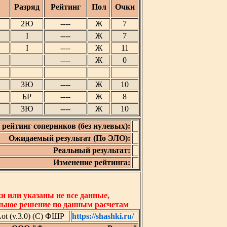
Разряд
Рейтинг
Пол
Очки
2Ю
----
Ж
7
I
----
Ж
7
I
----
Ж
11
----
Ж
0
3Ю
----
Ж
10
БР
----
Ж
8
3Ю
----
Ж
10
рейтинг соперников (без нулевых):
Ожидаемый результат (По ЭЛО):
Реальный результат:
Изменение рейтинга:
 или указаны не все данные,
льное решение по данным расчетам
t (v.3.0) (C) ФШР
https://shashki.ru/