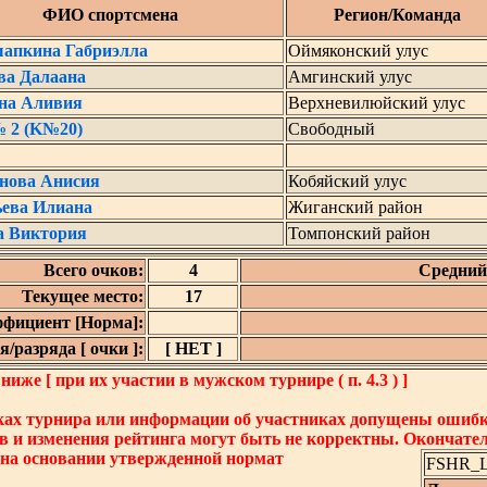
ФИО спортсмена
Регион/Команда
апкина Габриэлла
Оймяконский улус
ва Далаана
Амгинский улус
на Аливия
Верхневилюйский улус
№ 2 (K№20)
Свободный
нова Анисия
Кобяйский улус
ьева Илиана
Жиганский район
а Виктория
Томпонский район
Всего очков:
4
Средний 
Текущее место:
17
фициент [Норма]:
/разряда [ очки ]:
[ НЕТ ]
же [ при их участии в мужском турнире ( п. 4.3 ) ]
ках турнира или информации об участниках допущены ошибки
в и изменения рейтинга могут быть не корректны. Окончате
 на основании утвержденной нормат
FSHR_Lo