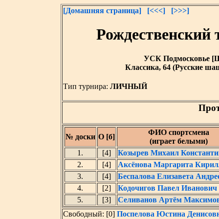
[Домашняя страница]
[<<<]
[>>>]
Рождественский 
УСК Подмосковье [Щел
Классика, 64 (Русские шаш
Тип турнира:
ЛИЧНЫЙ
Прот
ФИО спортсмена
№ доски
О [б]
(играет белыми)
1.
[4]
Козырев Михаил Константи
2.
[4]
Аксёнова Маргарита Кирил
3.
[4]
Беспалова Елизавета Андре
4.
[2]
Кодочигов Павел Иванович
5.
[3]
Селиванов Артём Максимо
Свободный: [0]
Поспелова Юстина Денисов