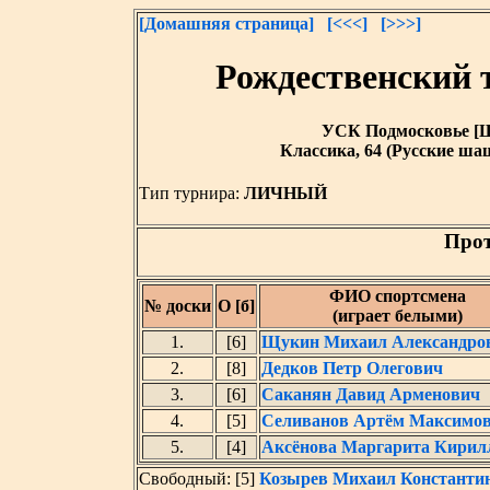
[Домашняя страница]
[<<<]
[>>>]
Рождественский 
УСК Подмосковье [Щел
Классика, 64 (Русские шаш
Тип турнира:
ЛИЧНЫЙ
Прот
ФИО спортсмена
№ доски
О [б]
(играет белыми)
1.
[6]
Щукин Михаил Александро
2.
[8]
Дедков Петр Олегович
3.
[6]
Саканян Давид Арменович
4.
[5]
Селиванов Артём Максимо
5.
[4]
Аксёнова Маргарита Кирил
Свободный: [5]
Козырев Михаил Константи