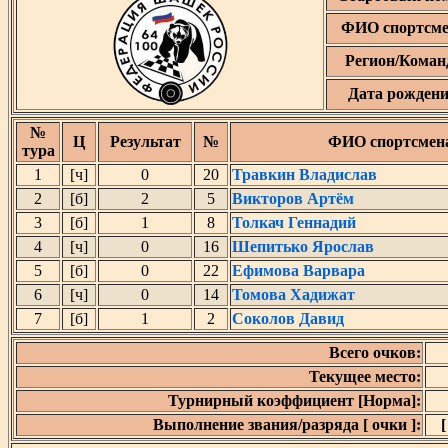
ФИО спортсме
Регион/Коман
Дата рожден
№
Ц
Результат
№
ФИО спортсмен
тура
1
[ч]
0
20
Травкин Владислав
2
[б]
2
5
Викторов Артём
3
[б]
1
8
Толкач Геннадий
4
[ч]
0
16
Шепитько Ярослав
5
[б]
0
22
Ефимова Варвара
6
[ч]
0
14
Томова Хадижат
7
[б]
1
2
Соколов Давид
Всего очков:
Текущее место:
Турнирный коэффициент [Норма]:
Выполнение звания/разряда [ очки ]:
[