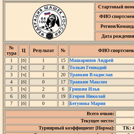
Стартовый ном
ФИО спортсмен
Регион/Команд
Дата рождени
№
Ц
Результат
№
ФИО спортсмен
тура
1
[б]
1
15
Машарипов Андрей
2
[ч]
2
8
Толкач Геннадий
3
[ч]
1
20
Травкин Владислав
4
[б]
0
17
Травкин Максим
5
[ч]
2
6
Гришин Илья
6
[б]
0
19
Егоров Николай
7
[б]
0
3
Бегунова Мария
Всего очков:
Текущее место:
Турнирный коэффициент [Норма]:
ТК: 4