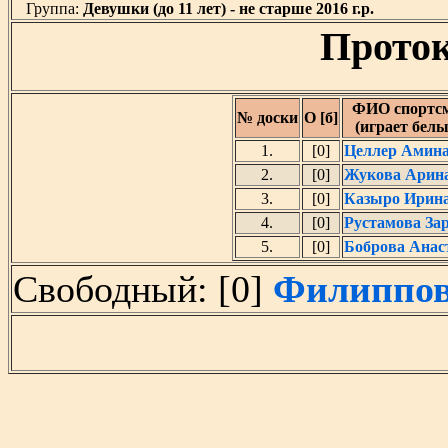
Группа:
Девушки (до 11 лет) - не старше 2016 г.р.
Проток
ФИО спортс
№ доски
О [б]
(играет бел
1.
[0]
Целлер Амин
2.
[0]
Жукова Арин
3.
[0]
Казыро Ирин
4.
[0]
Рустамова За
5.
[0]
Боброва Анас
Свободный: [0]
Филиппов