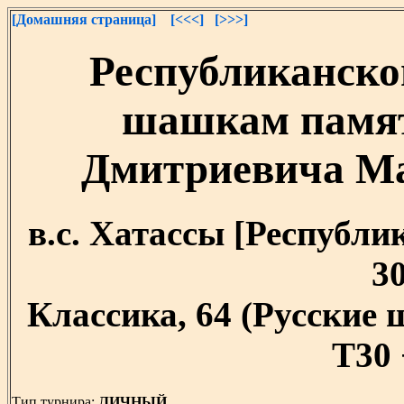
[Домашняя страница]
[<<<]
[>>>]
Республиканско
шашкам памят
Дмитриевича Мал
в.с. Хатассы [Республик
30
Классика, 64 (Русские
T30 
Тип турнира:
ЛИЧНЫЙ