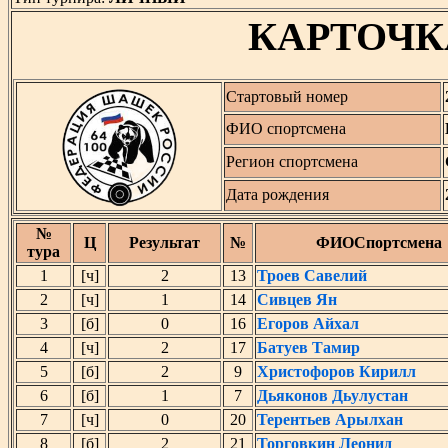
КАРТОЧК
Стартовый номер
ФИО спортсмена
Регион спортсмена
Дата рождения
№
Ц
Результат
№
ФИОСпортсмена
тура
1
[ч]
2
13
Троев Савелий
2
[ч]
1
14
Сивцев Ян
3
[б]
0
16
Егоров Айхал
4
[ч]
2
17
Батуев Тамир
5
[б]
2
9
Христофоров Кирилл
6
[б]
1
7
Дьяконов Дьулустан
7
[ч]
0
20
Терентьев Арылхан
8
[б]
2
21
Торговкин Леонид