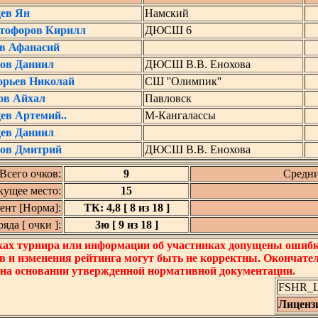
ев Ян
Намский
тофоров Кирилл
ДЮСШ 6
в Афанасий
ов Даниил
ДЮСШ В.В. Енохова
орьев Николай
СШ ''Олимпик''
ов Айхал
Павловск
ев Артемий..
М-Кангалассы
ев Даниил
ов Дмитрий
ДЮСШ В.В. Енохова
Всего очков:
9
Средни
кущее место:
15
нт [Норма]:
ТК: 4,8 [ 8 из 18 ]
да [ очки ]:
3ю [ 9 из 18 ]
ках турнира или информации об участниках допущены ошибки
в и изменения рейтинга могут быть не корректны. Окончате
 на основании утвержденной нормативной документации.
FSHR_Lo
Лиценз