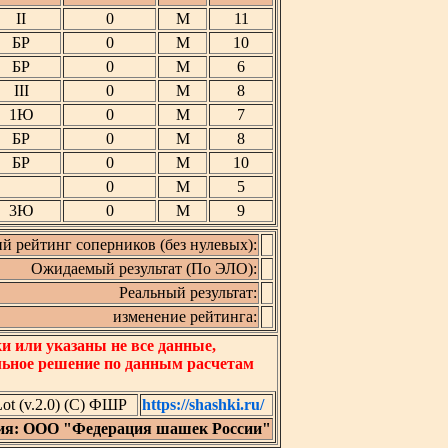
II
0
М
11
БР
0
М
10
БР
0
М
6
III
0
М
8
1Ю
0
М
7
БР
0
М
8
БР
0
М
10
0
М
5
3Ю
0
М
9
й рейтинг соперников (без нулевых):
Ожидаемый результат (По ЭЛО):
Реальный результат:
изменение рейтинга:
 или указаны не все данные,
льное решение по данным расчетам
t (v.2.0) (C) ФШР
https://shashki.ru/
ия: ООО "Федерация шашек России"