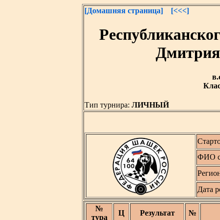
[Домашняя страница]
[<<<]
Республиканско
Дмитрия 
в.
Клас
Тип турнира:
ЛИЧНЫЙ
Старт
ФИО с
Регио
Дата 
№
Ц
Результат
№
тура