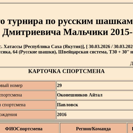
го турнира по русским шашкам
Дмитриевича Мальчики 2015-2
с. Хатассы [Республика Саха (Якутия)], [ 30.03.2026 / 30.03.202
сика, 64 (Русские шашки), Швейцарская система, T30 + 30'' н
Д
КАРТОЧКА СПОРТСМЕНА
овый номер
29
портсмена
Оконешников Айтал
н спортсмена
Павловск
рождения
2016
ФИОСпортсмена
Регион/Команда