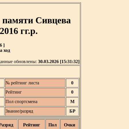
 памяти Сивцева
016 гг.р.
6 ]
а ход
анные обновлены:
30.03.2026 [15:31:32]
№ рейтинг листа
0
Рейтинг
0
Пол спортсмена
М
Звание/разряд
БР
Разряд
Рейтинг
Пол
Очки