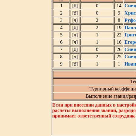
1
[б]
0
14
Сивц
2
[б]
0
9
Хрис
3
[ч]
2
8
Руфо
4
[б]
2
19
Павл
5
[ч]
1
22
Григ
6
[ч]
1
16
Егор
7
[б]
0
26
Сивц
8
[ч]
2
25
Сивц
9
[б]
1
1
Иван
Те
Турнирный коэффицие
Выполнение звания/разря
Если при внесении данных в настрой
расчеты выполнения званий, разрядо
принимает ответственный сотрудник