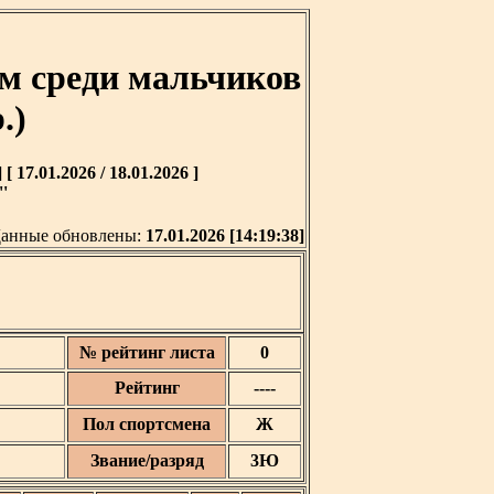
м среди мальчиков
.)
7.01.2026 / 18.01.2026 ]
'
анные обновлены:
17.01.2026 [14:19:38]
№ рейтинг листа
0
Рейтинг
----
Пол спортсмена
Ж
Звание/разряд
3Ю