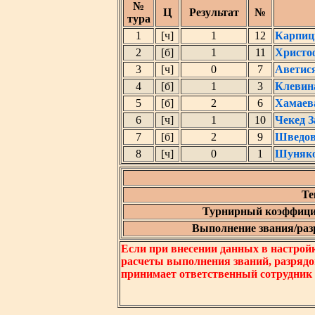
№
Ц
Результат
№
тура
1
[ч]
1
12
Карпиц
2
[б]
1
11
Христо
3
[ч]
0
7
Аветис
4
[б]
1
3
Клевин
5
[б]
2
6
Хамаев
6
[ч]
1
10
Чекед З
7
[б]
2
9
Шведов
8
[ч]
0
1
Шуняко
Те
Турнирный коэффици
Выполнение звания/разр
Если при внесении данных в настрой
расчеты выполнения званий, разрядо
принимает ответственный сотрудник