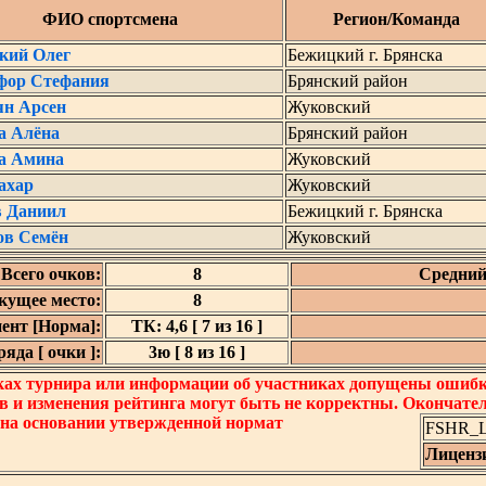
ФИО спортсмена
Регион/Команда
кий Олег
Бежицкий г. Брянска
фор Стефания
Брянский район
ян Арсен
Жуковский
а Алёна
Брянский район
а Амина
Жуковский
ахар
Жуковский
 Даниил
Бежицкий г. Брянска
в Семён
Жуковский
Всего очков:
8
Средний
кущее место:
8
ент [Норма]:
ТК: 4,6 [ 7 из 16 ]
яда [ очки ]:
3ю [ 8 из 16 ]
ках турнира или информации об участниках допущены ошибки
в и изменения рейтинга могут быть не корректны. Окончате
 на основании утвержденной нормат
FSHR_Lo
Лиценз