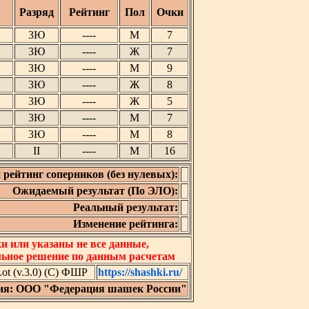
Разряд
Рейтинг
Пол
Очки
3Ю
----
М
7
3Ю
----
Ж
7
3Ю
----
М
9
3Ю
----
Ж
8
3Ю
----
Ж
5
3Ю
----
М
7
3Ю
----
М
8
II
----
М
16
 рейтинг соперников (без нулевых):
Ожидаемый результат (По ЭЛО):
Реальный результат:
Изменение рейтинга:
 или указаны не все данные,
льное решение по данным расчетам
t (v.3.0) (C) ФШР
https://shashki.ru/
ия: ООО "Федерация шашек России"