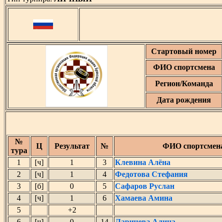
Стартовый номер
ФИО спортсмена
Регион/Команда
Дата рождения
№
Ц
Результат
№
ФИО спортсмен
тура
1
[ч]
1
3
Клевина Алёна
2
[ч]
1
4
Федотова Стефания
3
[б]
0
5
Сафаров Руслан
4
[ч]
1
6
Хамаева Амина
5
+2
6
[ч]
0
14
Ларичева Алина