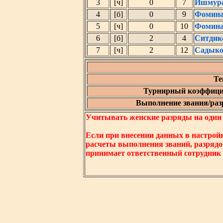
3
[ч]
0
7
Ишмура
4
[б]
0
9
Фомина
5
[ч]
0
10
Фомина
6
[б]
2
4
Ситдик
7
[ч]
2
12
Садыко
Те
Турнирный коэффици
Выполнение звания/разр
Учитывать женские разряды на один ни
Если при внесении данных в настрой
расчеты выполнения званий, разрядо
принимает ответственный сотрудник