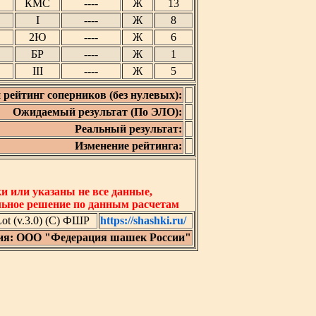
КМС
----
Ж
13
I
----
Ж
8
2Ю
----
Ж
6
БР
----
Ж
1
III
----
Ж
5
 рейтинг соперников (без нулевых):
Ожидаемый результат (По ЭЛО):
Реальный результат:
Изменение рейтинга:
 или указаны не все данные,
льное решение по данным расчетам
t (v.3.0) (C) ФШР
https://shashki.ru/
ия: ООО "Федерация шашек России"