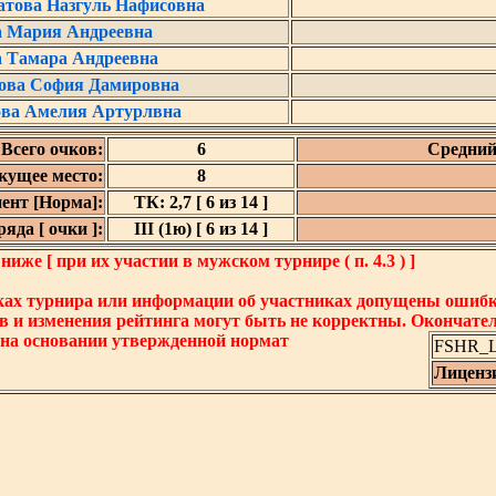
това Назгуль Нафисовна
 Мария Андреевна
 Тамара Андреевна
ова София Дамировна
ва Амелия Артурлвна
Всего очков:
6
Средний
кущее место:
8
ент [Норма]:
ТК: 2,7 [ 6 из 14 ]
яда [ очки ]:
III (1ю) [ 6 из 14 ]
же [ при их участии в мужском турнире ( п. 4.3 ) ]
ках турнира или информации об участниках допущены ошибки
в и изменения рейтинга могут быть не корректны. Окончате
 на основании утвержденной нормат
FSHR_Lo
Лиценз