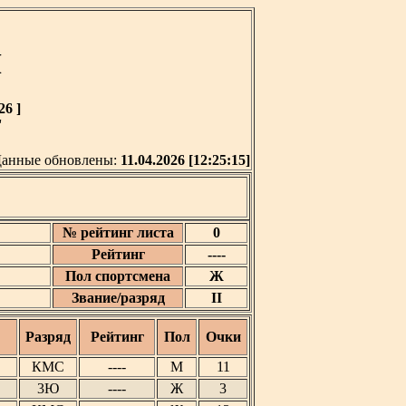
М
26 ]
'
анные обновлены:
11.04.2026 [12:25:15]
№ рейтинг листа
0
Рейтинг
----
Пол спортсмена
Ж
Звание/разряд
II
Разряд
Рейтинг
Пол
Очки
КМС
----
М
11
3Ю
----
Ж
3