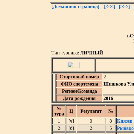
[Домашняя страница]
[<<<]
[>>>]
г.С
Тип турнира:
ЛИЧНЫЙ
Стартовый номер
2
ФИО спортсмена
Шишкова Уль
Регион/Команда
Дата рождения
2016
№
Ц
Результат
№
тура
1
[ч]
0
8
Князев
2
[б]
2
5
Рыбако