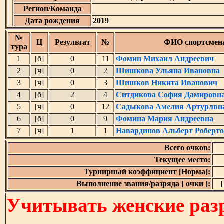
Регион/Команда
Дата рождения
2019
№
Ц
Результат
№
ФИО спортсмен
тура
1
[б]
0
11
Фомин Михаил Андреевич
2
[ч]
0
2
Шишкова Ульяна Ивановна
3
[ч]
0
3
Шишков Никита Иванович
4
[б]
2
4
Ситдикова София Дамировн
5
[ч]
0
12
Садыкова Амелия Артурлвн
6
[б]
0
9
Фомина Мария Андреевна
7
[ч]
1
1
Навардинов Альберт Роберт
Всего очков:
Текущее место:
Турнирный коэффициент [Норма]:
Выполнение звания/разряда [ очки ]:
[
Учитывать женские разр