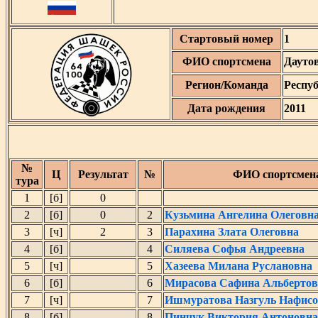
Стартовый номер
1
ФИО спортсмена
Дауто
Регион/Команда
Респу
Дата рождения
2011
№
Ц
Результат
№
ФИО спортсмен
тура
1
[б]
0
2
[б]
0
2
Кузьмина Ангелина Олеговн
3
[ч]
2
3
Парахина Злата Олеговна
4
[б]
4
Силяева Софья Андреевна
5
[ч]
5
Хазеева Милана Руслановна
6
[б]
6
Мирасова Сафина Альбертов
7
[ч]
7
Ишмуратова Назгуль Нафис
8
[б]
8
Пинчук Виктория Антоновна