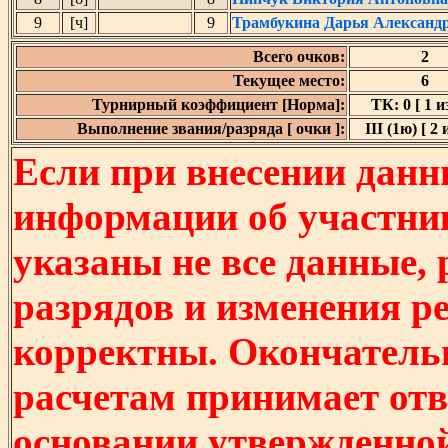
9
[ч]
9
Трамбукина Дарья Александ
Всего очков:
2
Текущее место:
6
Турнирный коэффициент [Норма]:
ТК: 0 [ 1 из
Выполнение звания/разряда [ очки ]:
III (1ю) [ 2 
Если при внесении данн
информации об участни
указаны не все данные,
разрядов и изменения р
корректны. Окончатель
расчетам принимает отв
основании утвержденно