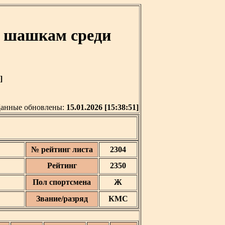
м шашкам среди
]
анные обновлены:
15.01.2026 [15:38:51]
№ рейтинг листа
2304
Рейтинг
2350
Пол спортсмена
Ж
Звание/разряд
КМС