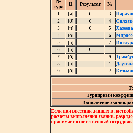
№
Ц
Результат
№
тура
1
[ч]
0
3
Парахи
2
[б]
0
4
Силяев
3
[ч]
0
5
Хазеев
4
[б]
6
Мирасо
5
[ч]
7
Ишмура
6
[ч]
0
7
[б]
9
Трамбу
8
[ч]
1
Даутов
9
[б]
2
Кузьми
Т
Турнирный коэффици
Выполнение звания/разр
Если при внесении данных в настрой
расчеты выполнения званий, разрядо
принимает ответственный сотрудник