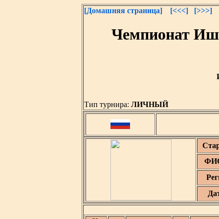
[Домашняя страница]
[<<<]
[>>>]
Чемпионат Иши
Тип турнира:
ЛИЧНЫЙ
Ста
ФИО
Рег
Да