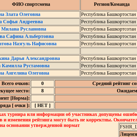
ФИО спортсмена
Регион/Команда
на Злата Олеговна
Республика Башкортостан
а Софья Андреевна
Республика Башкортостан
а Милана Руслановна
Республика Башкортсотан
ва Сафина Альбертовна
Республика Башкортостан
това Назгуль Нафисовна
Республика Башкортостан
кина Дарья Александровна
Республика Башкортостан
а Камилла Рустамовна
Республика Башкортостан
на Ангелина Олеговна
Республика Башкортостан
Всего очков:
0
Средний рейтинг со
екущее место:
8
Ожидаем
ент [Норма]:
яда [ очки ]:
[ НЕТ ]
ках турнира или информации об участниках допущены ошибки
в и изменения рейтинга могут быть не корректны. Окончате
 на основании утвержденной нормат
FSHR_Lo
Лиценз