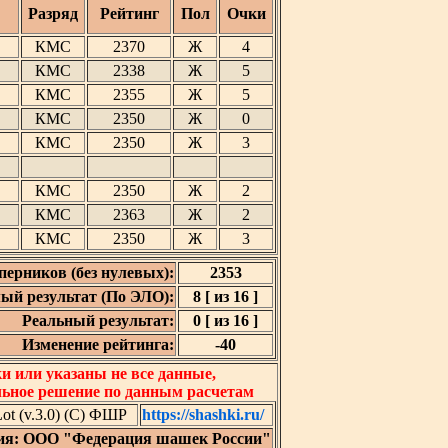
Разряд
Рейтинг
Пол
Очки
КМС
2370
Ж
4
КМС
2338
Ж
5
КМС
2355
Ж
5
КМС
2350
Ж
0
КМС
2350
Ж
3
КМС
2350
Ж
2
КМС
2363
Ж
2
КМС
2350
Ж
3
перников (без нулевых):
2353
ый результат (По ЭЛО):
8 [ из 16 ]
Реальный результат:
0 [ из 16 ]
Изменение рейтинга:
-40
 или указаны не все данные,
льное решение по данным расчетам
t (v.3.0) (C) ФШР
https://shashki.ru/
ия: ООО "Федерация шашек России"