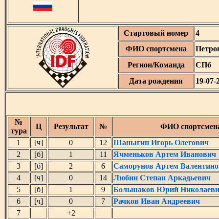
Стартовый номер
4
ФИО спортсмена
Петро
Регион/Команда
СПб
Дата рождения
19-07-
№
Ц
Результат
№
ФИО спортсмен
тура
1
[ч]
0
12
Шаныгин Игорь Олегович
2
[б]
1
11
Ячменьков Артем Иванович
3
[б]
2
6
Саморунов Артем Валентин
4
[ч]
0
14
Любин Степан Аркадьевич
5
[б]
1
9
Большаков Юрий Николаев
6
[ч]
0
7
Рачков Иван Андреевич
7
+2