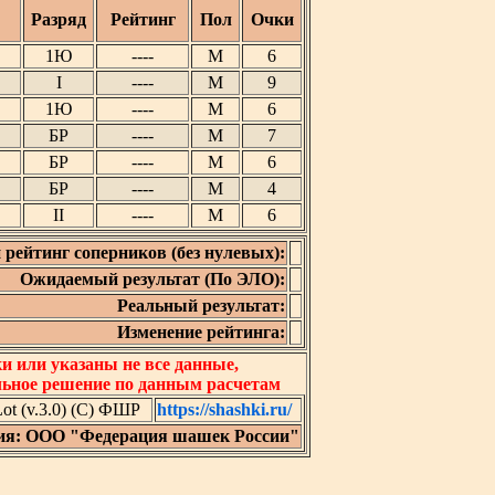
Разряд
Рейтинг
Пол
Очки
1Ю
----
М
6
I
----
М
9
1Ю
----
М
6
БР
----
М
7
БР
----
М
6
БР
----
М
4
II
----
М
6
 рейтинг соперников (без нулевых):
Ожидаемый результат (По ЭЛО):
Реальный результат:
Изменение рейтинга:
 или указаны не все данные,
льное решение по данным расчетам
t (v.3.0) (C) ФШР
https://shashki.ru/
ия: ООО "Федерация шашек России"