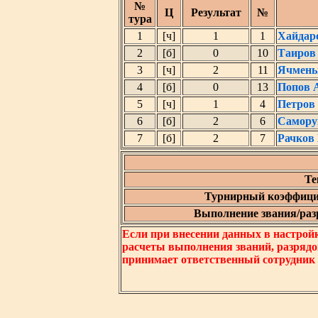
№
Ц
Результат
№
тура
1
[ч]
1
1
Хайдар
2
[б]
0
10
Таиров
3
[ч]
2
11
Ячмень
4
[б]
0
13
Попов 
5
[ч]
1
4
Петров
6
[б]
2
6
Самору
7
[б]
2
7
Рачков
Те
Турнирный коэффици
Выполнение звания/разр
Если при внесении данных в настрой
расчеты выполнения званий, разрядо
принимает ответственный сотрудник