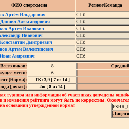
ФИО спортсмена
Регион/Команда
ов Артём Ильдарович
СПб
 Даниил Александрович
СПб
ков Артем Иванович
СПб
Александр Иванович
СПб
 Константин Дмитриевич
СПб
нов Артем Валентинович
СПб
 Иван Андреевич
СПб
Всего очков:
8
Средний
кущее место:
6
ент [Норма]:
ТК: 3,9 [ 7 из 14 ]
яда [ очки ]:
2ю [ 8 из 14 ]
ках турнира или информации об участниках допущены ошибки
в и изменения рейтинга могут быть не корректны. Окончате
 на основании утвержденной нормат
FSHR_Lo
Лиценз