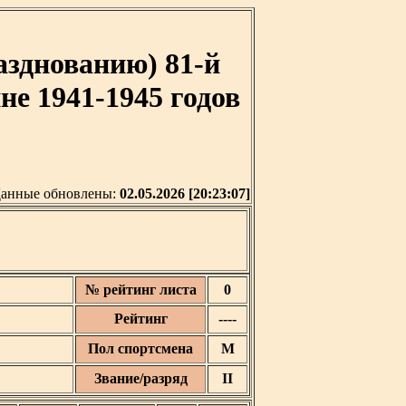
азднованию) 81-й
е 1941-1945 годов
анные обновлены:
02.05.2026 [20:23:07]
№ рейтинг листа
0
Рейтинг
----
Пол спортсмена
М
Звание/разряд
II