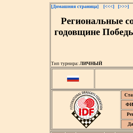
[Домашняя страница]
[<<<]
[>>>]
Региональные со
годовщине Победы
Тип турнира:
ЛИЧНЫЙ
Ста
ФИ
Ре
Да