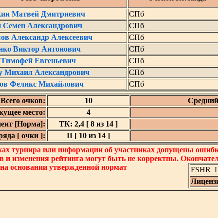
ин Матвей Дмитриевич
СПб
 Семен Александрович
СПб
ов Александр Алексеевич
СПб
нко Виктор Антонович
СПб
 Тимофей Евгеньевич
СПб
 Михаил Александрович
СПб
ов Феликс Михайлович
СПб
Всего очков:
10
Средний
кущее место:
4
ент [Норма]:
ТК: 2,4 [ 8 из 14 ]
яда [ очки ]:
II [ 10 из 14 ]
ках турнира или информации об участниках допущены ошибки
в и изменения рейтинга могут быть не корректны. Окончате
 на основании утвержденной нормат
FSHR_Lo
Лиценз