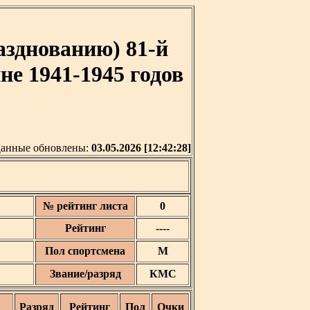
азднованию) 81-й
е 1941-1945 годов
анные обновлены:
03.05.2026 [12:42:28]
№ рейтинг листа
0
Рейтинг
----
Пол спортсмена
М
Звание/разряд
КМС
Разряд
Рейтинг
Пол
Очки