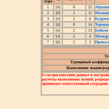
тура
1
[ч]
0
22
Абрашк
2
[б]
2
11
Малкин
3
[ч]
2
6
Кудряш
4
[б]
0
14
Тереще
5
[ч]
2
13
Бойков
6
[ч]
2
4
Мындру
7
[б]
2
3
Привал
Те
Турнирный коэффици
Выполнение звания/разр
Если при внесении данных в настрой
расчеты выполнения званий, разрядо
принимает ответственный сотрудник