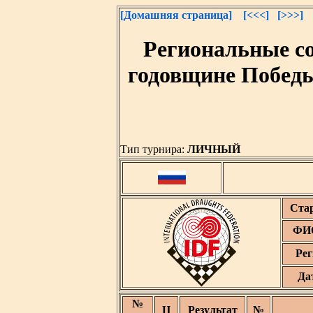
[Домашняя страница]
[<<<]
[>>>]
Региональные со
годовщине Победы
Тип турнира:
ЛИЧНЫЙ
Ста
ФИО
Рег
Да
№
Ц
Результат
№