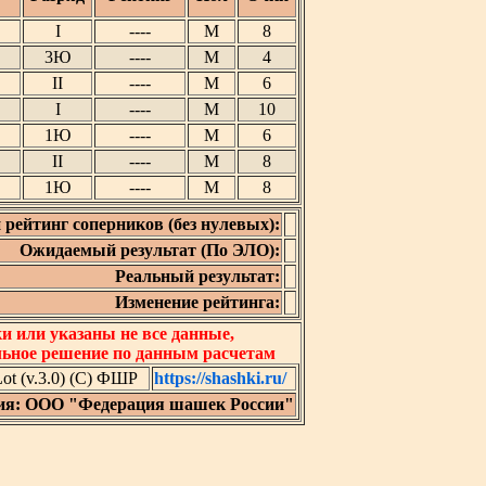
I
----
М
8
3Ю
----
М
4
II
----
М
6
I
----
М
10
1Ю
----
М
6
II
----
М
8
1Ю
----
М
8
 рейтинг соперников (без нулевых):
Ожидаемый результат (По ЭЛО):
Реальный результат:
Изменение рейтинга:
 или указаны не все данные,
льное решение по данным расчетам
t (v.3.0) (C) ФШР
https://shashki.ru/
ия: ООО "Федерация шашек России"