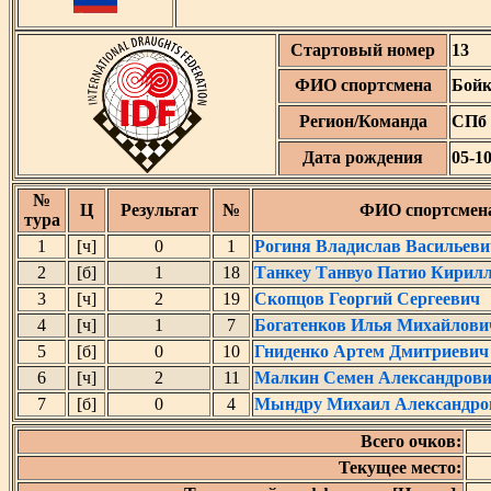
Стартовый номер
13
ФИО спортсмена
Бойк
Регион/Команда
СПб
Дата рождения
05-1
№
Ц
Результат
№
ФИО спортсмен
тура
1
[ч]
0
1
Рогиня Владислав Васильеви
2
[б]
1
18
Танкеу Танвуо Патио Кирил
3
[ч]
2
19
Скопцов Георгий Сергеевич
4
[ч]
1
7
Богатенков Илья Михайлови
5
[б]
0
10
Гниденко Артем Дмитриевич
6
[ч]
2
11
Малкин Семен Александров
7
[б]
0
4
Мындру Михаил Александро
Всего очков:
Текущее место: