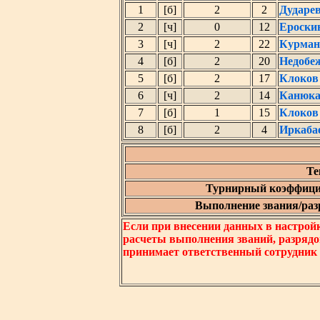
1
[б]
2
2
Дударе
2
[ч]
0
12
Ероски
3
[ч]
2
22
Курман
4
[б]
2
20
Недобе
5
[б]
2
17
Клоков
6
[ч]
2
14
Канюка
7
[б]
1
15
Клоков
8
[б]
2
4
Иркаба
Те
Турнирный коэффици
Выполнение звания/разр
Если при внесении данных в настрой
расчеты выполнения званий, разрядо
принимает ответственный сотрудник