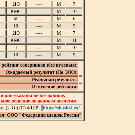
2Ю
----
М
7
КМС
----
М
16
БР
----
М
6
III
----
М
9
2Ю
----
М
7
КМС
----
М
11
I
----
М
10
III
----
М
9
 рейтинг соперников (без нулевых):
Ожидаемый результат (По ЭЛО):
Реальный результат:
Изменение рейтинга:
 или указаны не все данные,
льное решение по данным расчетам
t (v.3.0) (C) ФШР
https://shashki.ru/
ия: ООО "Федерация шашек России"