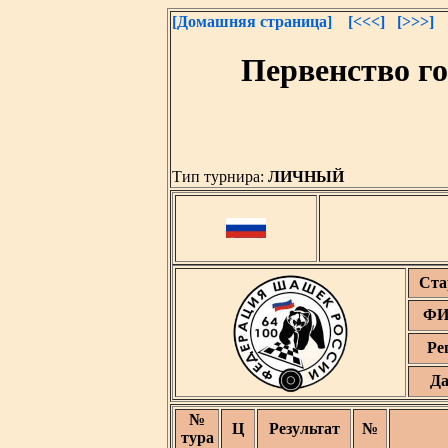
[Домашняя страница]
[<<<]
[>>>]
Первенство г
Тип турнира:
ЛИЧНЫЙ
Ста
ФИ
Ре
Да
№
Ц
Результат
№
тура