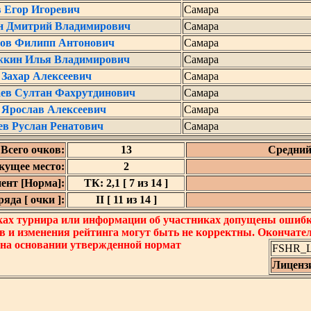
в Егор Игоревич
Самара
н Дмитрий Владимирович
Самара
ов Филипп Антонович
Самара
жкин Илья Владимирович
Самара
 Захар Алексеевич
Самара
ев Султан Фахрутдинович
Самара
 Ярослав Алексеевич
Самара
ев Руслан Ренатович
Самара
Всего очков:
13
Средний
кущее место:
2
ент [Норма]:
ТК: 2,1 [ 7 из 14 ]
яда [ очки ]:
II [ 11 из 14 ]
ках турнира или информации об участниках допущены ошибки
в и изменения рейтинга могут быть не корректны. Окончате
 на основании утвержденной нормат
FSHR_Lo
Лиценз