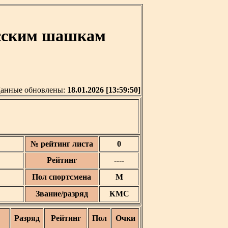
усским шашкам
анные обновлены:
18.01.2026 [13:59:50]
№ рейтинг листа
0
Рейтинг
----
Пол спортсмена
М
Звание/разряд
КМС
Разряд
Рейтинг
Пол
Очки