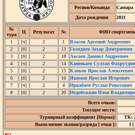
Регион/Команда
Самара
Дата рождения
2011
№
Ц
Результат
№
ФИО спортсмен
тура
1
[ч]
2
1
Власов Арсений Андреевич
2
[б]
2
13
Голодяев Захар Дмитриевич
3
[б]
2
18
Аксаев Даниил Андреевич
4
[ч]
2
14
Канюкаев Султан Фахрутди
5
[б]
2
15
Клоков Ярослав Алексеевич
6
[б]
2
16
Якимов Ярослав Игоревич
7
[ч]
2
4
Иркабаев Руслан Ренатович
8
[б]
2
20
Недобежкин Илья Владимир
Всего очков:
Текущее место:
Турнирный коэффициент [Норма]:
ТК: 2
Выполнение звания/разряда [ очки ]:
I [