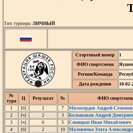
T
Тип турнира:
ЛИЧНЫЙ
Стартовый номер
1
ФИО спортсмена
Яушев
Регион/Команда
Респу
Дата рождения
10-02-
№
Ц
Результат
№
ФИО спортсмен
тура
1
[б]
2
7
Милосердов Андрей Семенов
2
[ч]
2
3
Большаков Андрей Дмитрие
3
[ч]
0
5
Синицын Иван Михайлович
4
[б]
2
10
Маловичко Злата Александр