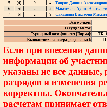
5
[б]
0
4
Таиров Даниил Александров
6
[ч]
2
2
Максимова Арина Анатолье
7
[б]
2
9
Синицына Виктория Михайл
Всего очков:
Текущее место:
Турнирный коэффициент [Норма]:
ТК: 1
Выполнение звания/разряда [ очки ]:
I [
Если при внесении данн
информации об участни
указаны не все данные,
разрядов и изменения р
корректны. Окончатель
расчетам принимает отв