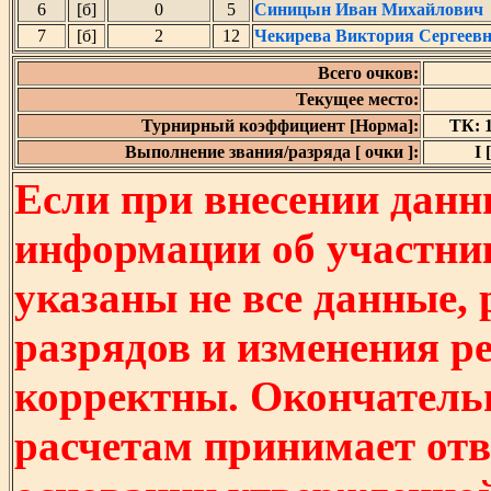
6
[б]
0
5
Синицын Иван Михайлович
7
[б]
2
12
Чекирева Виктория Сергеев
Всего очков:
Текущее место:
Турнирный коэффициент [Норма]:
ТК: 1
Выполнение звания/разряда [ очки ]:
I 
Если при внесении данн
информации об участни
указаны не все данные,
разрядов и изменения р
корректны. Окончатель
расчетам принимает отв