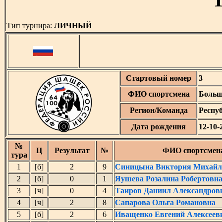
Тип турнира:
ЛИЧНЫЙ
Стартовый номер
3
ФИО спортсмена
Больш
Регион/Команда
Респу
Дата рождения
12-10-
№
Ц
Результат
№
ФИО спортсмен
тура
1
[б]
2
9
Синицына Виктория Михайл
2
[б]
0
1
Яушева Розалина Робертовн
3
[ч]
0
4
Таиров Даниил Александров
4
[ч]
2
8
Сапарова Ольга Романовна
5
[б]
2
6
Иващенко Евгений Алексеев