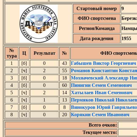
Стартовый номер
9
ФИО спортсмена
Березк
Регион/Команда
Намц
Дата рождения
1955
№
Ц
Результат
№
ФИО спортсмен
тура
1
[б]
0
43
Габышев Виктор Георгиевич
2
[ч]
2
55
Романов Константин Конста
3
[б]
0
18
Мохначевский Александр Ни
4
[б]
0
60
Пинигин Семен Семенович
5
[ч]
2
14
Хатылаев Иван Семенович
6
[ч]
1
13
Пермяков Николай Николае
7
[б]
0
8
Винокуров Юрий Гаврильев
8
[ч]
0
20
Корякин Семен Иванович
Всего очков:
Текущее место: