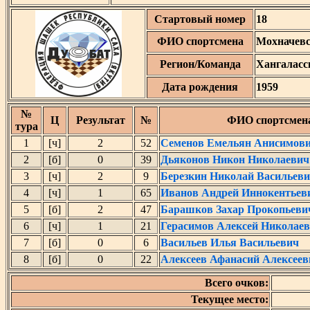
Стартовый номер
18
ФИО спортсмена
Мохначевс
Регион/Команда
Хангаласс
Дата рождения
1959
№
Ц
Результат
№
ФИО спортсмен
тура
1
[ч]
2
52
Семенов Емельян Анисимов
2
[б]
0
39
Дьяконов Никон Николаевич
3
[ч]
2
9
Березкин Николай Васильев
4
[ч]
1
65
Иванов Андрей Иннокентьев
5
[б]
2
47
Барашков Захар Прокопьеви
6
[ч]
1
21
Герасимов Алексей Николае
7
[б]
0
6
Васильев Илья Васильевич
8
[б]
0
22
Алексеев Афанасий Алексеев
Всего очков:
Текущее место: