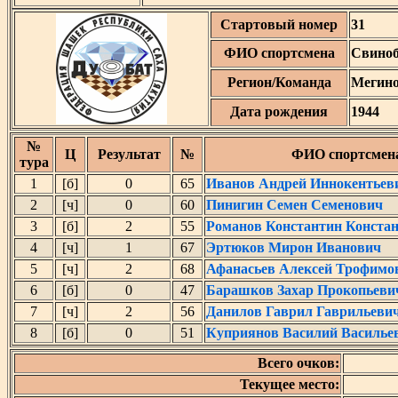
Стартовый номер
31
ФИО спортсмена
Свиноб
Регион/Команда
Мегино
Дата рождения
1944
№
Ц
Результат
№
ФИО спортсмен
тура
1
[б]
0
65
Иванов Андрей Иннокентьев
2
[ч]
0
60
Пинигин Семен Семенович
3
[б]
2
55
Романов Константин Конста
4
[ч]
1
67
Эртюков Мирон Иванович
5
[ч]
2
68
Афанасьев Алексей Трофимо
6
[б]
0
47
Барашков Захар Прокопьеви
7
[ч]
2
56
Данилов Гаврил Гаврильеви
8
[б]
0
51
Куприянов Василий Василье
Всего очков:
Текущее место: